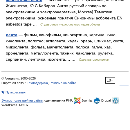
Жилинская, Ю.С.Кабиров. Англо русский словарь по
электротехнике и электроэнергетике, Москва] Тематики
электротехника, основные понятия Синонимы асболента EN
asbestos tape …
Справочник технического переводчика
лента
— фильм, кинофильм, кинокартина, картина, кино,
кинолента, полотно; аглолента, хадак, орарь, штихмас, скотч,
микролента, фольга, магнитолента, полоса, галун, хаз,
бронелента, металлолента, тяжник, лаколента, рулетка,
серпантин, ленточка, изолента,… …
Словарь синонимов
© Академик, 2000-2026
18+
Обратная связь:
Техподдержка
,
Реклама на сайте
👣 Путешествия
Экспорт словарей на сайты
, сделанные на PHP,
Joomla,
Drupal,
WordPress, MODx.