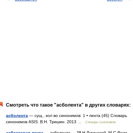
Смотреть что такое "асболента" в других словарях:
асболента
— сущ., кол во синонимов: 1 • лента (45) Словарь
синонимов ASIS. В.Н. Тришин. 2013 …
Словарь синонимов
асбестовая лента
— асболента — [Я.Н.Лугинский, М.С.Фези